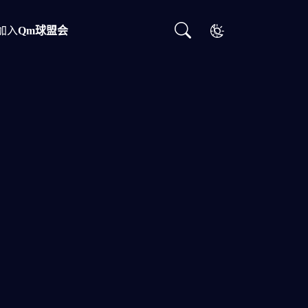
加入
Qm球盟会