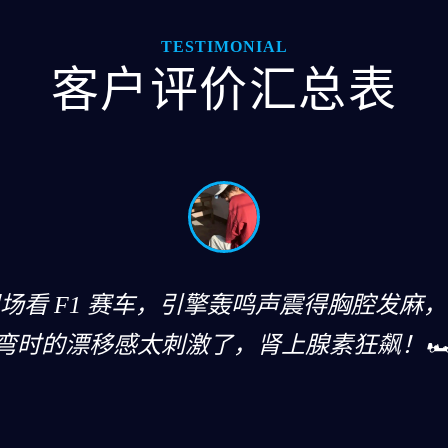
TESTIMONIAL
客户评价汇总表
场看 F1 赛车，引擎轰鸣声震得胸腔发麻
弯时的漂移感太刺激了，肾上腺素狂飙！🏎️
祖彤霞