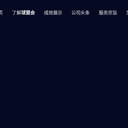
页
了解
球盟会
成效展示
公司头条
服务宗旨