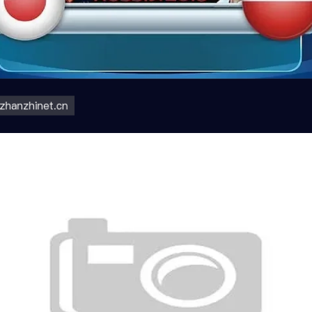
奥地利小组赛进程：末轮平局决定晋级席
位