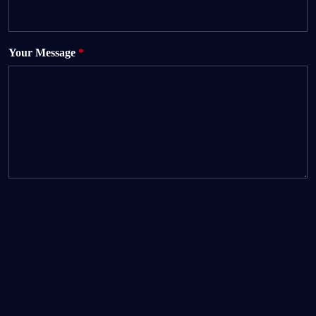
Your Message
*
Send Your Message