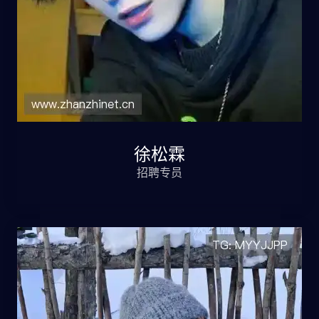
徐松霖
招聘专员