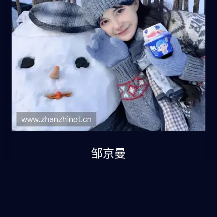
邹京曼
法务专员