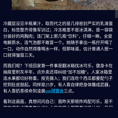
冷藏层没见半瓶果汁，取而代之的是几排密封严实的乳清蛋
白，标签整齐得像军训过；冷冻格里不是冰淇淋，是一袋袋
分装好的鸡胸肉；连门架上那几瓶“饮料”，仔细一瞅，全是
电解质水，连气泡都不敢冒一个。她随手拿出一瓶拧开喝了
一口，动作自然得像喝水一样，但那味道，估计普通人抿一
口就得皱眉三天。
而我们呢？下班回家第一件事是翻冰箱找冰可乐，健身卡在
抽屉里积灰半年，点外卖还得纠结“加不加糖”。人家冰箱里
连水果都切好称重，按克摄入；我们连吃个西瓜都要配勺子
挖到肚皮鼓起。同样是25岁，有人靠自律把身体雕成武器，
有人靠奶茶续命到凌晨
qm球盟会
三点。
看到这画面，真想问问自己：我昨天那顿炸鸡配可乐，是不
是吃得有点理直气壮了？人家连喝水都带着训练计划，我们
连早睡都得靠闹钟提醒三次。不是不想练，是连打开冰箱的