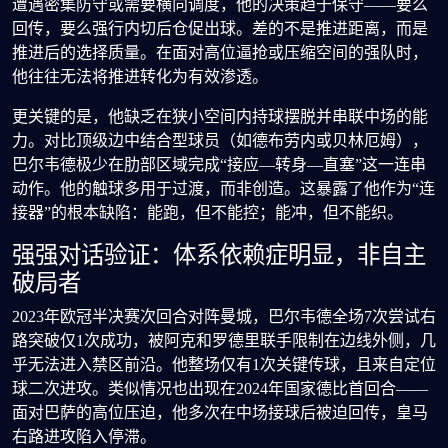
遭遇密集防守或需要横向调度，他的决策趋于保守——要么
回传，要么强行内切后仓促出球。差的不是推进距离，而是
推进后的选择质量。在面对高位逼抢或压缩空间的强队时，
他往往无法将推进转化为有效渗透。
更关键的是，他缺乏在狭小空间内持球摆脱并串联中场的能
力。对比顶级边中结合型球员（如德布劳内或贝林厄姆），
巴尔韦德极少在肋部区域完成“接应—转身—直塞”这一连串
动作。他的触球多用于过渡，而非创造。这暴露了他作为“连
接器”的根本缺陷：能跑，但不能控；能冲，但不能织。
强强对话验证：体系依赖症明显，非自主
破局者
2023年欧冠半决赛次回合对阵曼城，巴尔韦德全场7次尝试右
路突破仅1次成功，被阿克和罗德里联手限制在边线外侧，几
乎无法进入禁区前沿。他整场仅有1次关键传球，且来自定位
球二次进攻。类似情况也出现在2024年国家德比首回合——
面对巴萨的高位压迫，他多次在中场接球后被迫回传，皇马
右路进攻陷入停滞。