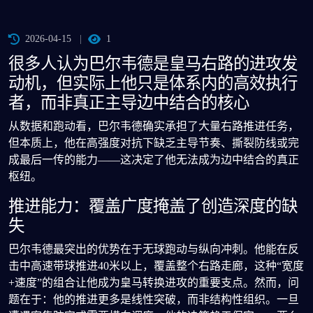
2026-04-15
1
很多人认为巴尔韦德是皇马右路的进攻发
动机，但实际上他只是体系内的高效执行
者，而非真正主导边中结合的核心
从数据和跑动看，巴尔韦德确实承担了大量右路推进任务，
但本质上，他在高强度对抗下缺乏主导节奏、撕裂防线或完
成最后一传的能力——这决定了他无法成为边中结合的真正
枢纽。
推进能力：覆盖广度掩盖了创造深度的缺
失
巴尔韦德最突出的优势在于无球跑动与纵向冲刺。他能在反
击中高速带球推进40米以上，覆盖整个右路走廊，这种“宽度
+速度”的组合让他成为皇马转换进攻的重要支点。然而，问
题在于：他的推进更多是线性突破，而非结构性组织。一旦