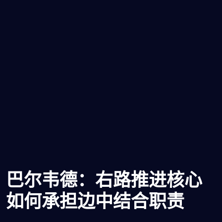
巴尔韦德：右路推进核心
如何承担边中结合职责