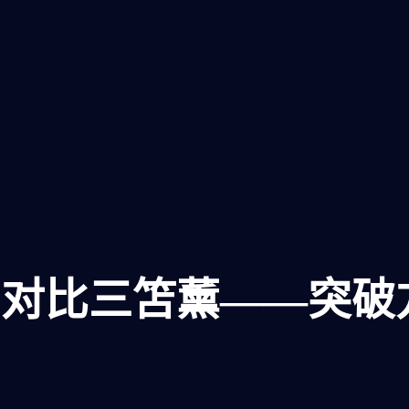
：对比三笘薰——突破