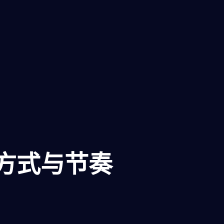
方式与节奏