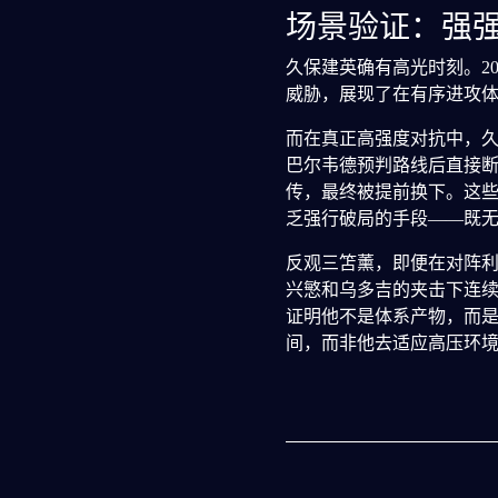
场景验证：强
久保建英确有高光时刻。2
威胁，展现了在有序进攻
而在真正高强度对抗中，久
巴尔韦德预判路线后直接断
传，最终被提前换下。这些
乏强行破局的手段——既
反观三笘薰，即便在对阵
兴慜和乌多吉的夹击下连续
证明他不是体系产物，而是
间，而非他去适应高压环