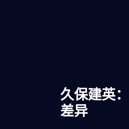
久保建英
差异