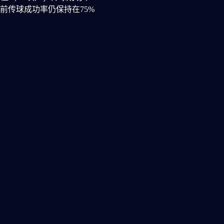
向前传球成功率仍保持在75%