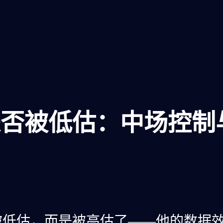
是否被低估：中场控制
被低估，而是被高估了——他的数据