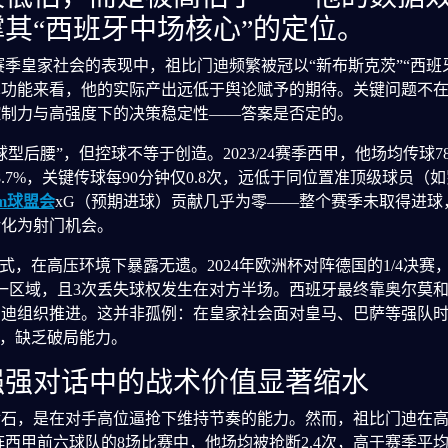
其“西班牙中场核心”的定位。
3/24赛季皇家社会的表现中，祖比门迪频繁被冠以“新布斯克茨”“西
术功能来看，他的实际产出远低于舆论赋予的期待。关键问题不
控制力与高强度下的决策稳定性——答案是否定的。
后腰”，但控球不等于创造。2023/24赛季西甲，他场均传球78.
.7%，关键传球每90分钟仅0.8次，远低于同位置准顶级球员（如罗
m球盟会
xG（预期进球）贡献几乎为零——整个赛季未取得进球
少转化为射门机会。
式，在高压环境下暴露无遗。2024年欧洲杯对阵德国的1/4决赛
一区域，且3次丢失球权发生在对方半场。西班牙最终靠奥尔莫和
门迪组织推进。这并非孤例：在皇家社会面对皇马、巴萨等强队
”，缺乏破局能力。
强强对话中的战术价值显著缩水
金石，是在对手高位逼抢下维持节奏的能力。然而，祖比门迪在
会对阵西甲前六球队的8场比赛中，他场均被抢断2.4次，高于赛季平均