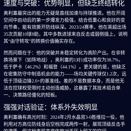
速度与突破：优势明显，但缺乏终结转化
奥利塞最突出的能力无疑是直线加速与持球推进。他在开阔
空间中启动后的第一步爆发力极强，结合低重心和良好的变
向节奏，能有效撕开防线纵深。2023/24赛季，他在英超出场
35次贡献10球8助，其中多数进球来自反击或弱侧插上，说明
其“由守转攻”的转换价值确实存在。
然而问题在于：他的突破并未稳定转化为高阶产出。在非转
换场景下（如阵地战），奥利塞的1对1成功率仅为38.7%，
低于萨卡（46.2%）和福登（44.1%）。更关键的是，他缺乏
在密集防守中制造机会的能力——场均关键传球仅1.2次，远
低于顶级边锋2.0+的基准线。差的不是数据本身，而是他无
法在控球权受限时主动创造威胁，这暴露了其技术组合单
一、决策路径僵化的短板。
强强对话验证：体系外失效明显
奥利塞确有高光时刻：2024年2月水晶宫3-0胜维拉一役，他
利用对方高位防线身后空档完成两传一射，展现顶级反击手