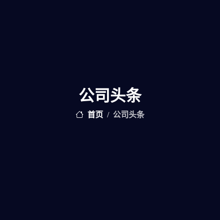
公司头条
首页
公司头条