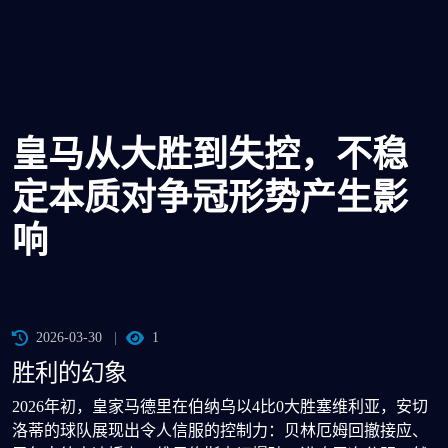
皇马从大胜到失控，不稳
定本质对争冠形势产生影
响
2026-03-30
1
胜利的幻象
2026年初，皇家马德里在伯纳乌以4比0大胜塞维利亚，安切
洛蒂的球队展现出令人信服的控制力：贝林厄姆回撤接应、