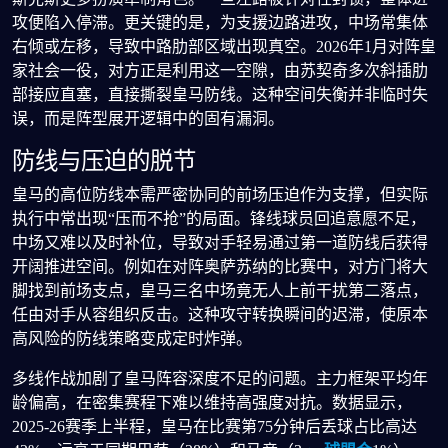
攻便陷入停滞。更关键的是，为支援边路进攻，中场常集体
右倾或左移，导致中路肋部区域出现真空。2026年1月对阵皇
家社会一役，对方正是利用这一空隙，由苏契奇多次斜插肋
部接应直塞，直接撕裂皇马防线。这种空间失衡并非临时失
误，而是阵型展开逻辑中的固有漏洞。
防线与压迫的脱节
皇马的高位防线本需严密协同的前场压迫作为支撑，但实际
执行中常出现“压而不抢”的局面。锋线球员回追意愿不足，
中场又难以及时补位，导致对手轻易通过第一道防线后获得
开阔推进空间。例如在对阵奥萨苏纳的比赛中，对方门将大
脚找到前场支点，皇马三名中场竟无人上前干扰第二落点，
任由对手从容组织反击。这种攻守转换瞬间的迟滞，使原本
高风险的防线策略变成定时炸弹。
多线作战加剧了皇马阵容深度不足的问题。主力框架平均年
龄偏高，在密集赛程下难以维持高强度对抗。数据显示，
2025-26赛季上半程，皇马在比赛第75分钟后丢球占比高达