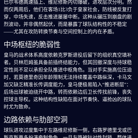
巴尔韦德高速插上、维尼修斯内切爆破，进攻层次分明。然
而仅两周后，他们在客场1比3负于皇家社会，防线被反复打
穿，中场失速，反击推进屡屡中断。这种从碾压到崩盘的剧
烈波动，并非偶然起伏，而是暴露了球队结构性的不稳定
——尤其在攻防转换节奏与空间控制上的内在矛盾。
中场枢纽的脆弱性
皇马的战术体系高度依赖克罗斯退役后留下的组织真空填补
者。贝林厄姆虽具备前插终结能力，但其回撤深度与持球稳
定性尚不足以承担全队推进中枢角色。当对手实施高位压迫
时，若莫德里奇因年龄限制无法持续覆盖中路纵深，卡马文
加又缺乏精准长传调度能力，皇马便极易陷入“推进断层”：
后场出球被迫绕开中路，转而依赖边后卫长传找前锋，丧失
控球主导权。这种结构性缺陷在面对节奏快、逼抢凶的球队
时尤为致命。
边路依赖与肋部空洞
球队进攻过度集中于左路维尼修斯一侧，右路罗德里戈或巴
斯克斯更多扮演牵制角色。一旦左路被针对性封锁，整体进