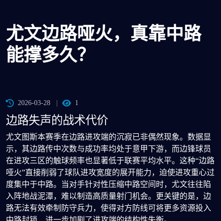
尤文边路哑火，真靠中路
能撑多久？
2026-03-28
1
边路失声的战术代价
尤文图斯本赛季在边路进攻端的沉寂已非偶然现象。数据显
示，其边路传中次数与成功率均处于意甲下游，而边锋球员
在进攻三区的触球频率也显著低于联赛平均水平。这种“边路
哑火”直接削弱了球队进攻宽度的展开能力，迫使进攻重心过
度集中于中路。当对手针对性压缩中路空间时，尤文往往陷
入阵地战泥潭，难以制造高质量射门机会。更关键的是，边
路无法有效牵制防守兵力，使得对方防线可将更多资源投入
中路封锁，进一步加剧了进攻端的结构性失衡。