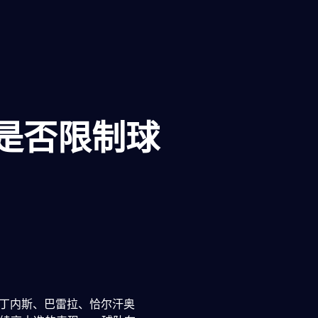
是否限制球
马丁内斯、巴雷拉、恰尔汗奥