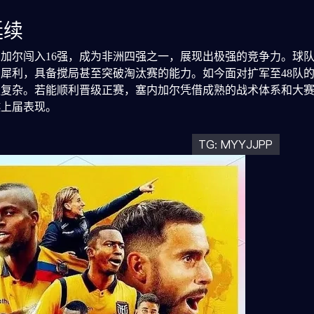
延续
塞内加尔闯入16强，成为非洲四强之一，展现出极强的竞争力。球
犀利，具备搅局甚至突破淘汰赛的能力。如今面对扩军至48队的2
更复杂。若能顺利晋级正赛，塞内加尔凭借成熟的战术体系和大
越上届表现。