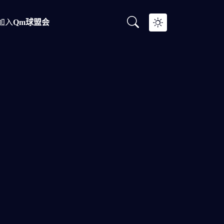
加入
Qm球盟会