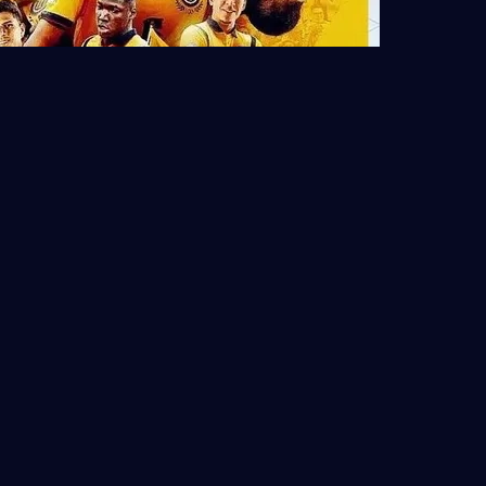
塞内加尔正处于新老交替阶段。马内虽仍是锋线核心，但其状态
轻球员如门迪、迪亚洛等已在欧洲主流联赛站稳脚跟，为球队注
力量，在攻守平衡与节奏控制上做出针对性部署，将极大提升球
分析
组前两名及部分成绩最好的第三名均可晋级32强，客观上降低了小
面临严峻考验。其传统打法依赖身体对抗与快速转换，在面对技
凭借纪律性与执行力，塞内加尔完全有能力从小组突围，再度成