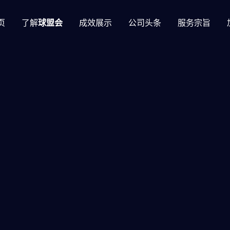
页
了解
球盟会
成效展示
公司头条
服务宗旨