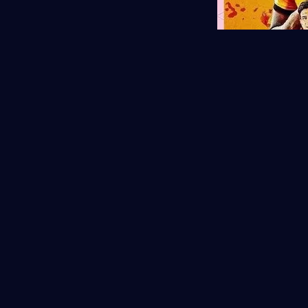
随着部分主力年龄增长，
上限。与此同时，一批年
整合经
qm球盟会
验与新生
与应变能力。
小组出线形势
2026世界杯扩军后，每
尔若进入“死亡之组”，仍
受限。若分组相对有利，