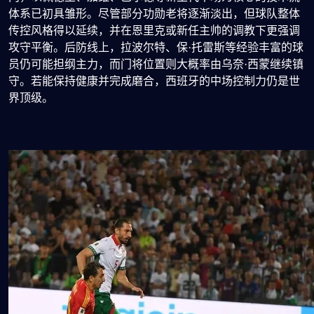
体系已初具雏形。尽管部分功勋老将逐渐淡出，但球队整体
传控风格得以延续，并在恩里克或新任主帅的调教下更强调
攻守平衡。后防线上，拉波尔特、保·托雷斯等经验丰富的球
员仍可能担纲主力，而门将位置则大概率由乌奈·西蒙继续镇
守。若能保持健康并完成磨合，西班牙的中场控制力仍是世
界顶级。