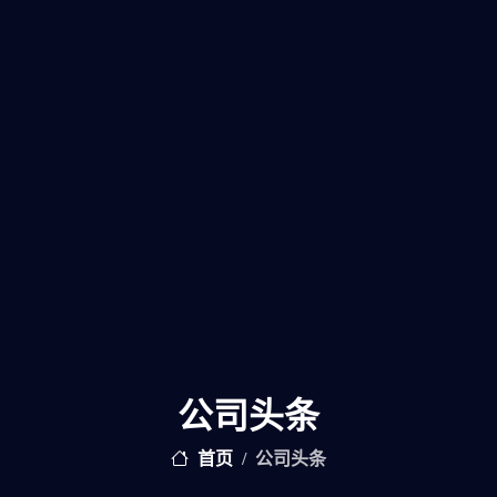
公司头条
首页
公司头条