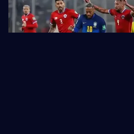
出线形势仍存变数
截至当前预选赛进程，巴拉圭暂未锁定2026世界杯参赛资