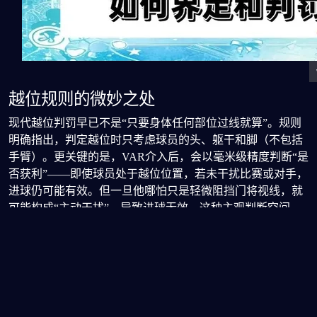
越位规则的微妙之处
现代越位判罚早已不是“只要身体任何部位过线就算”。规则
明确指出，判定越位时只考虑球员的头、躯干和脚（不包括
手臂）。更关键的是，VAR介入后，会以毫米级精度判断“是
否获利”——即使球员处于越位位置，若未干扰比赛或对手，
进球仍可能有效。但一旦他哪怕只是轻微阻挡门将视线，就
可能构成“主动干扰”，导致进球无效。这种主观判断空间，
正是争议频发的根源。
手球规则近年来变动频繁，也加剧了理解难度。并非所有手
触球都算犯规。规则强调“非自然扩大身体轮廓”的手球才构
成违例。例如，球员倒地时手臂贴紧身体，球打到手通常不
算；但如果手臂张开、明显超出身体合理范围，哪怕无意，