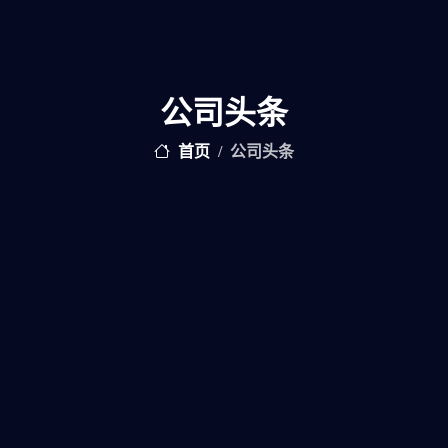
公司头条
首页
公司头条