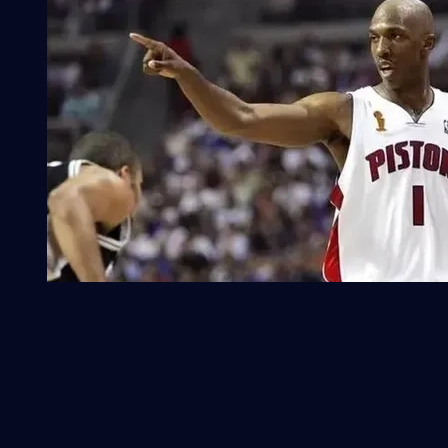
与传统关键球手的差异：效率导向取代英
雄主义