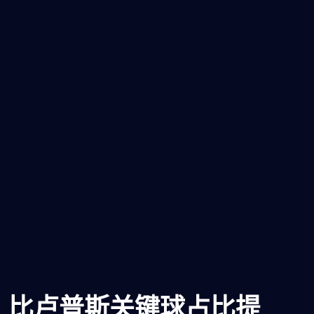
比卢普斯关键球占比提