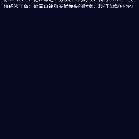
挤成沙丁鱼；他靠自律和天赋换来的财富，我们连模仿他的
作息都坚持不到第三天。更扎心的是，人家有钱还低调，不
炫车不晒表，连社交媒体都懒得更新，仿佛那些数字只是手
机里一串无关紧要的代码。而我们呢？发个朋友圈都要精修
三小时，生怕别人看不出自己“过得不错”。
所以问题来了：当一个人靠实力轻松拥有普通人奋斗几辈子
都摸不到的财富，却活得比你还朴素——你羡慕，还是觉得
离谱？
下一篇
球盟会·QMH(中国)-官方网站！十年品牌沉淀，平台以专
业、安全、公平为核心，倾力打造全球华人首选的体育娱