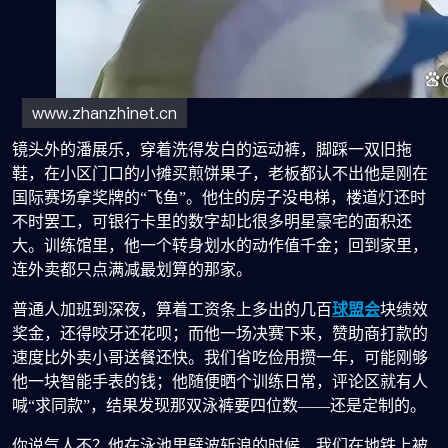
镜头外的潘展乐，穿着洗得发白的运动裤，脚踩一双旧拖
鞋，在小区门口的小摊买煎饼果子，老板都认不出他是刚在
国际赛场拿奖牌的“飞鱼”。他住的房子没电梯，楼道灯还时
不时罢工，可银行卡里的数字却比很多明星豪宅的面积还
大。训练馆里，他一个转身划水的动作值千金；回到家里，
连外卖都只点满减最划算的那家。
普通人加班到深夜，算着工资条上多出的几百
球盟会
块绩效
奖金，还得咬牙还花呗；而他一场决赛下来，赞助商打款的
速度比外卖小哥送餐还快。我们省吃俭用攒一年，可能刚够
他一块智能手表的钱；他随便晒个训练日常，评论区就有人
喊“求同款”，结果发现那双泳裤要四位数——还是定制的。
你说气人不？他在泳池里劈波斩浪的时候，我们在地铁上被