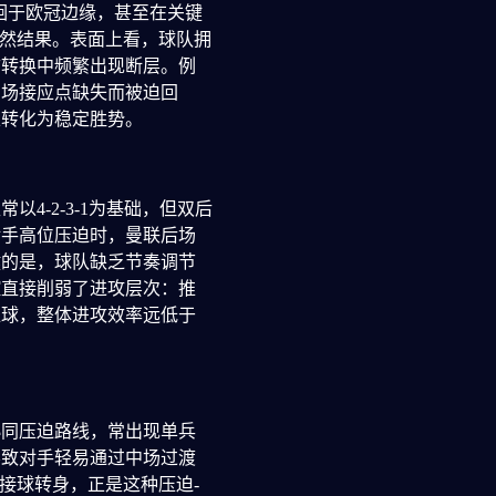
徊于欧冠边缘，甚至在关键
必然结果。表面上看，球队拥
防转换中频繁出现断层。例
中场接应点缺失而被迫回
以转化为稳定胜势。
-2-3-1为基础，但双后
对手高位压迫时，曼联后场
键的是，球队缺乏节奏调节
控直接削弱了进攻层次：推
位球，整体进攻效率远低于
协同压迫路线，常出现单兵
导致对手轻易通过中场过渡
”接球转身，正是这种压迫-