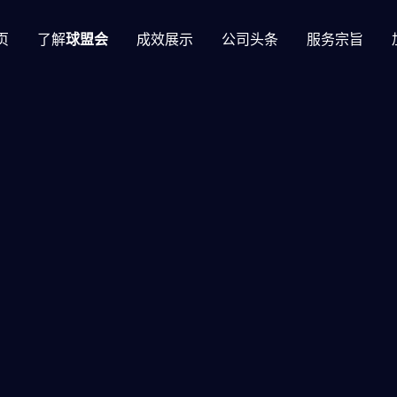
页
了解
球盟会
成效展示
公司头条
服务宗旨