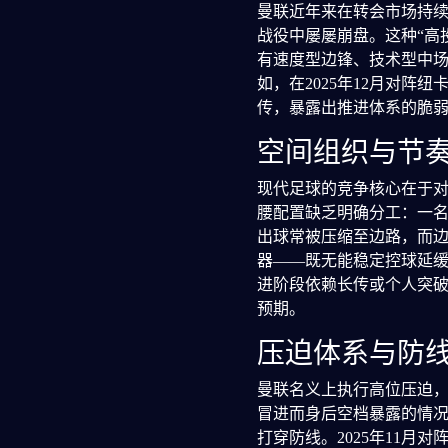
曼联近年来在转会市场持
战役中屡屡崩盘。这种“高
有速度型边锋、技术型中
如，在2025年12月对
传，暴露出推进体系的脆
空间组织与节
现代足球的竞争核心在于对
腰配置缺乏明确分工：一
出球常被压缩至边路，而
器——既无能稳定控球延
进阶段依赖长传或个人突
预期。
压迫体系与防
曼联名义上执行高位压迫
冒进而身后空档暴露的情
打穿防线。2025年11月