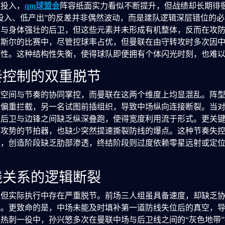
续投入，
qm球盟会
阵容纸面实力看似不断提升，但战绩却长期徘
投入、低产出”的反差并非偶然波动，而是建队逻辑深层错位的
场与身体强壮的后卫，但这些元素并未形成有机整体，反而在攻
阵纽卡斯尔的比赛中，尽管控球率占优，但曼联在由守转攻时多次因
弱性。这种结构性失衡，使得球队即便拥有个体闪光时刻，也难
奏控制的双重脱节
空间与节奏的协同掌控，而曼联在这两个维度上均显混乱。阵型常以4
名偏重拦截，另一名试图前插组织，导致中场纵向连接断裂。当
边后卫与边锋之间缺乏纵深叠跑，使得宽度利用流于形式。更关
缓攻势的节拍器，也缺少突然提速撕裂防线的爆点。这种节奏失
破，创造阶段缺乏肋部渗透，终结阶段则过度依赖零星远射或定
线关系的逻辑断裂
，但实际执行中存在严重脱节。前场三人组虽具备速度，却缺乏
况。更致命的是，中场未能及时填补第一道防线失位后的真空，
对阵热刺一役中，孙兴慜多次在曼联中场与后卫线之间的“灰色地带