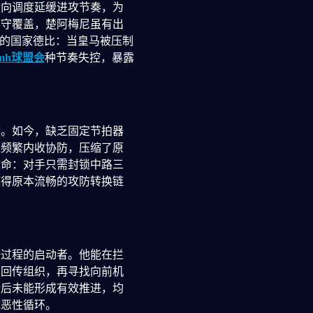
横向调度延缓进攻节奏，为
防守覆盖，楚阿梅尼虽有出
萨的国家德比：当皇马被压制
mh球盟会
种节奏失控，暴露
动。如今，缺乏固定节拍器
迫频繁内收协防，压缩了原
致命：对手只需封锁中路三
使得原本流畅的攻防转换链
一过程的启动者。他能在拦
先回传组织，再寻找向前机
断后未能形成有效推进，均
成恶性循环。