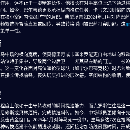
心作用，远不止于一脚精准长传。他擅长在对手高位压迫下通过
时间。如今，巴尔韦德更多承担纵向推进任务，卡马文加则偏向
在狭小空间内“踩刹车”的意识。典型场景如2024年11月对阵巴
组频繁选择冒险直塞或回传，导致转换瞬间被巴萨打穿肋部。这
q
决策单一性。
衡
皇马中场的横向宽度，使莫德里奇或卡塞米罗能更自由地纵向移
下站位趋于集中，导致两个边后卫——尤其是左路的门迪——被
道。这一变化在面对高位逼抢型球队（如毕尔巴鄂竞技）时尤为
卫直接长传找前锋，丧失层层推进的层次感。空间结构的收缩，
层
大程度上依赖于由守转攻时的瞬间提速能力，而克罗斯往往是这
维尼修斯或贝林厄姆，完成精准斜传。如今，中场球员更倾向于
反击黄金窗口。2025年1月对阵马竞一役中，皇马多达7次在抢
这种转换迟滞不仅削弱进攻威胁，还间接增加防线暴露时间，形