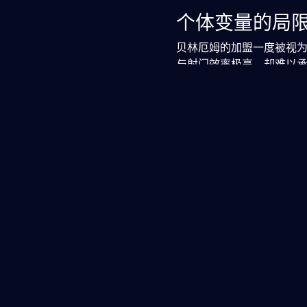
个体变量的局
贝林厄姆的加盟一度被视为
与射门效率极高，却难以
但面对紧逼时常显犹豫。这
球过多的情况下，通过跑