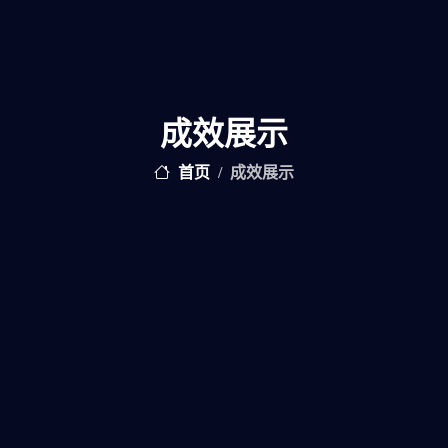
成效展示
首页
成效展示