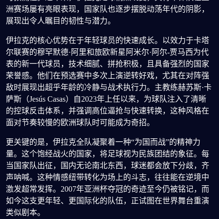
洲赛场屡有亮眼表现，国家队也逐步摆脱动荡年代的阴影，
展现出令人瞩目的韧性与潜力。
伊拉克的核心优势在于年轻球员的快速成长。以效力于卡塔
尔联赛的穆罕默德·阿里和旅欧新星阿米尔·阿尔-贾马西为代
表的新一代球员，技术细腻、拼抢积极，且具备强烈的国家
荣誉感。他们在预选赛中多次上演逆转好戏，尤其在对阵强
敌时展现出超乎年龄的冷静与战术执行力。主教练赫苏斯·卡
萨斯（Jesús Casas）自2023年上任以来，为球队注入了清晰
的控球反击体系，并强调高位逼抢与快速转换，这种风格在
面对节奏较慢的欧洲球队时可能成为奇招。
更关键的是，伊拉克全队凝聚着一种“为国而战”的精神力
量。这个饱经战火的国家，将足球视为民族团结的象征。每
当国家队出征，国内无论南北东西，球迷都会放下分歧，齐
声呐喊。这种情感纽带转化为场上的斗志，往往能在逆境中
激发超常发挥。2007年亚洲杯夺冠的奇迹至今仍被铭记，而
如今这支更年轻、更国际化的队伍，正试图在世界舞台重演
类似剧本。