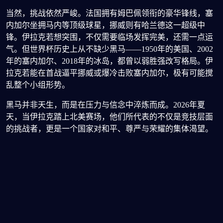
当然，挑战依然严峻。法国拥有姆巴佩领衔的豪华锋线，塞
内加尔坐拥马内等顶级球星，挪威则有哈兰德这一超级中
锋。伊拉克若想突围，不仅需要临场发挥完美，还需一点运
气。但世界杯历史上从不缺少黑马——1950年的美国、2002
年的塞内加尔、2018年的冰岛，都曾以弱胜强改写格局。伊
拉克若能在首战逼平挪威或爆冷击败塞内加尔，极有可能搅
乱整个小组形势。
黑马并非天生，而是在压力与信念中淬炼而成。2026年夏
天，当伊拉克踏上北美赛场，他们所代表的不仅是竞技层面
的挑战者，更是一个国家对和平、尊严与荣耀的集体渴望。
无论最终战绩如何，这支球队的每一步前行，都值得被
球盟
会
世界认真注视。