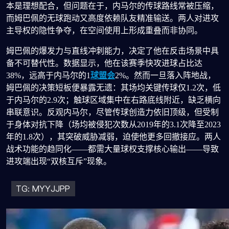
本是理想配合，但问题在于，内马尔的传球路线常被压缩，
而姆巴佩的无球跑动又高度依赖队友精准输送。两人对进攻
主导权的隐性争夺，在空间使用上形成重叠而非协同。
姆巴佩的爆发力与直线冲刺能力，决定了他在反击场景中具
备不可替代性。数据显示，他在该赛季快攻进球占比达
38%，远高于内马尔的1
球盟会
2%。然而一旦落入阵地战，
姆巴佩的决策短板便暴露无遗：其场均关键传球仅1.2次，低
于内马尔的2.9次；触球区域集中在右路底线附近，缺乏横向
串联意识。反观内马尔，尽管传球创造力依旧顶级，但受制
于身体对抗下降（场均被侵犯次数从2019年的3.1次降至2023
年的1.8次），其突破威胁减弱，迫使他更多回撤接应。两人
战术功能的趋同化——都需大量球权支撑核心输出——导致
进攻端出现“双核互斥”现象。