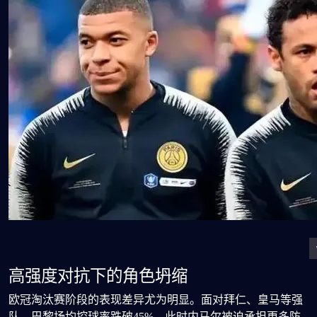
高强度对抗下的角色坍缩
欧冠淘汰赛阶段的表现差异尤为明显。面对拜仁、皇马等强
队，巴黎场均控球率跌破45%，此时内马尔被迫承担更多防