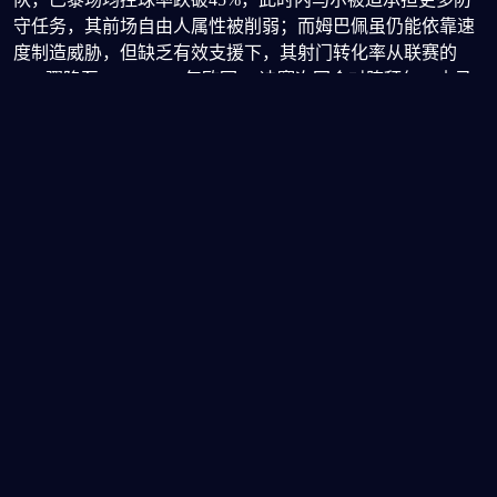
守任务，其前场自由人属性被削弱；而姆巴佩虽仍能依靠速
度制造威胁，但缺乏有效支援下，其射门转化率从联赛的
22%骤降至14%。2023年欧冠1/8决赛次回合对阵拜仁，内马
尔全场仅27次触球，姆巴佩则有11次射门却无一转化为进
球。这种“各自为战”的局面印证了两人在高压环境下难以形
成战术耦合——当体系失灵时，个体能力无法弥补结构性缺
陷。
更衣室影响力的隐性博弈
场外因素进一步加剧了角色冲突。内马尔自2017年加盟后长
期被视为更衣室领袖，其巴西帮影响力覆盖多名南美球员；
而姆巴佩作为法国本土新王，天然获得管理层倾斜支持。
2022年世界杯期间，两人在法国队的互动已显疏离：姆巴佩
占据绝对核心地位，内马尔则因俱乐部伤病缺席部分合练。
回到巴黎后，教练组对姆巴佩的战术倾斜愈发明显——2023
年冬窗甚至传出内马尔主动申请离队的消息。这种权力结构
的失衡，使得原本可通过战术调整缓解的场上矛盾，演变为
不可调和的生态冲突。