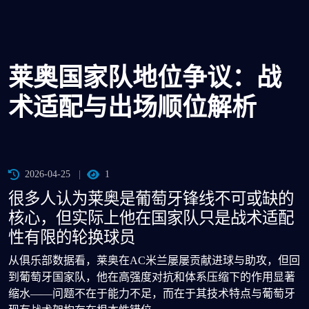
莱奥国家队地位争议：战
术适配与出场顺位解析
2026-04-25
1
很多人认为莱奥是葡萄牙锋线不可或缺的
核心，但实际上他在国家队只是战术适配
性有限的轮换球员
从俱乐部数据看，莱奥在AC米兰屡屡贡献进球与助攻，但回
到葡萄牙国家队，他在高强度对抗和体系压缩下的作用显著
缩水——问题不在于能力不足，而在于其技术特点与葡萄牙