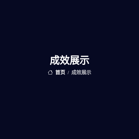
成效展示
首页
成效展示