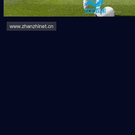
若将他与同类型中场对比，差距与优势同时显现。相较于利
物浦的麦卡利斯特，卡马文加在无球跑动和对抗后的出球选
择上更具侵略性，但短传精度（89% vs 麦卡利斯特93%）略
逊；与巴萨的佩德里相比，他在高强度对抗下的持球稳定性
更强，但组织视野和最后一传的创造力明显不足。
球盟会
最
关键的区别在于：麦卡利斯特和佩德里是体系的发起者，而
卡马文加是体系的应急出口。他的高光时刻往往出现在对手
压迫最凶狠、本方阵型最混乱的瞬间——比如2024年欧冠半
决赛次回合对阵拜仁，他在第78分钟于本方半场抢断穆西亚
拉后连续摆脱两人，送出穿透防线的直塞，直接制造扳平进
球。这种场景无法用常规传球成功率衡量，却恰恰是高位体
系最需要的“破局因子”。
然而，他的上限受限于一个核心问题：比赛节奏主导权的缺